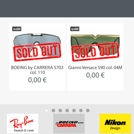
sold
sold
so
230
BOEING by CARRERA 5703
Gianni Versace S90 col. 04M
col. 110
0,00 €
0,00 €