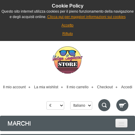
Cookie Policy
Questo sito internet utilizza cookies per il pieno funzionamento della navigazione
e degli acquisti online.
Clicca qui per maggiori informazioni sui cookies
Accetto
Rifiuto
Il mio account
La mia wishlist
Il mio carrello
Checkout
Accedi
MARCHI