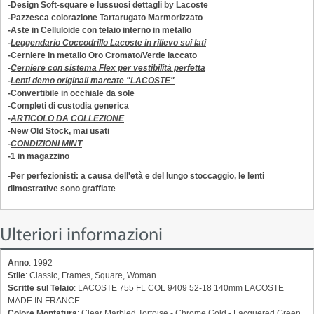
-Design Soft-square e lussuosi dettagli
by Lacoste
-Pazzesca colorazione Tartarugato Marmorizzato
-Aste in Celluloide con telaio
interno
in metallo
-
Leggendario Coccodrillo Lacoste in rilievo sui lati
-Cerniere in metallo Oro Cromato/Verde laccato
-
Cerniere con sistema Flex per vestibilità perfetta
-
Lenti demo originali marcate "
LACOSTE
"
-Convertibile in occhiale da sole
-
Completi di c
ustodia generica
-
ARTICOLO DA COLLEZIONE
-New Old Stock, mai usati
-
CONDIZIONI MINT
-1 in magazzino
-Per perfezionisti: a causa dell'età e del lungo stoccaggio, le lenti
dimostrative sono graffiate
Ulteriori informazioni
Anno
: 1992
Stile
: Classic, Frames, Square, Woman
Scritte sul Telaio
: LACOSTE 755 FL COL 9409 52-18 140mm LACOSTE
MADE IN FRANCE
Colore Montatura
: Clear Marbled Tortoise - Chrome Gold - Lacquered Green