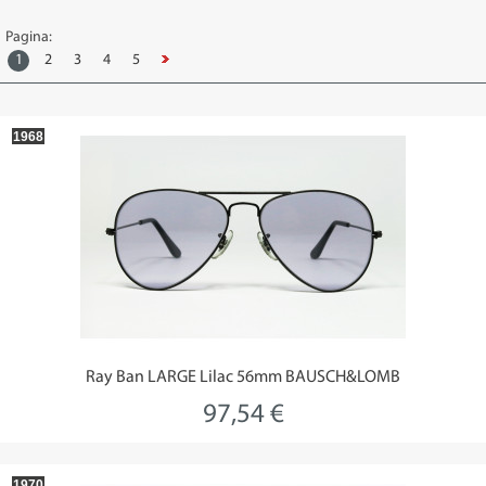
Pagina:
1
2
3
4
5
1968
Ray Ban LARGE Lilac 56mm BAUSCH&LOMB
97,54 €
1970