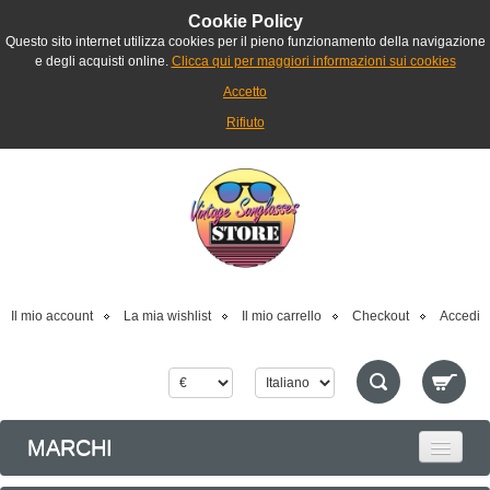
Cookie Policy
Questo sito internet utilizza cookies per il pieno funzionamento della navigazione
e degli acquisti online.
Clicca qui per maggiori informazioni sui cookies
Accetto
Rifiuto
Il mio account
La mia wishlist
Il mio carrello
Checkout
Accedi
MARCHI