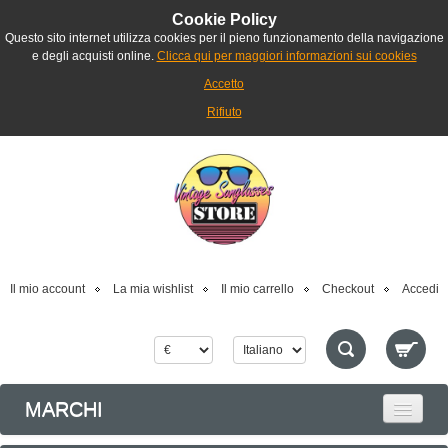
Cookie Policy
Questo sito internet utilizza cookies per il pieno funzionamento della navigazione
e degli acquisti online.
Clicca qui per maggiori informazioni sui cookies
Accetto
Rifiuto
Il mio account
La mia wishlist
Il mio carrello
Checkout
Accedi
MARCHI