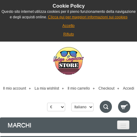
Cookie Policy
Questo sito internet utilizza cookies per il pieno funzionamento della navigazione
e degli acquisti online.
Clicca qui per maggiori informazioni sui cookies
Accetto
Rifiuto
Il mio account
La mia wishlist
Il mio carrello
Checkout
Accedi
MARCHI