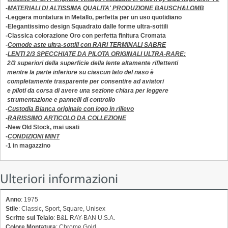
-
MATERIALI DI ALTISSIMA QUALITA' PRODUZIONE BAUSCH&LOMB
-Leggera montatura in Metallo, perfetta per un uso quotidiano
-Elegantissimo design Squadrato dalle forme ultra-sottili
-Classica colorazione Oro con perfetta finitura Cromata
-
Comode aste ultra-sottili con RARI TERMINALI SABRE
-
LENTI 2/3 SPECCHIATE DA PILOTA ORIGINALI ULTRA-RARE:
2/3 superiori della superficie della lente altamente riflettenti
mentre la parte inferiore su ciascun lato del naso è
completamente trasparente per consentire ad aviatori
e piloti da corsa di avere una sezione chiara per leggere
strumentazione e pannelli di controllo
-
Custodia Bianca originale con logo in rilievo
-
RARISSIMO ARTICOLO DA COLLEZIONE
-New Old Stock, mai usati
-
CONDIZIONI MINT
-1 in magazzino
Ulteriori informazioni
Anno
: 1975
Stile
: Classic, Sport, Square, Unisex
Scritte sul Telaio
: B&L RAY-BAN U.S.A.
Colore Montatura
: Chrome Gold