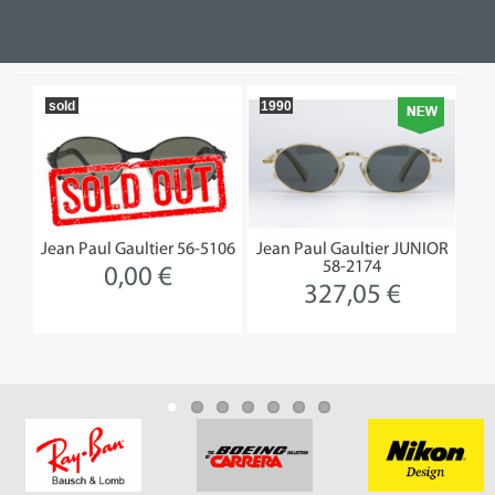
sold
1990
19
5/5
Jean Paul Gaultier 56-5106
Jean Paul Gaultier JUNIOR
R
58-2174
0,00 €
327,05 €