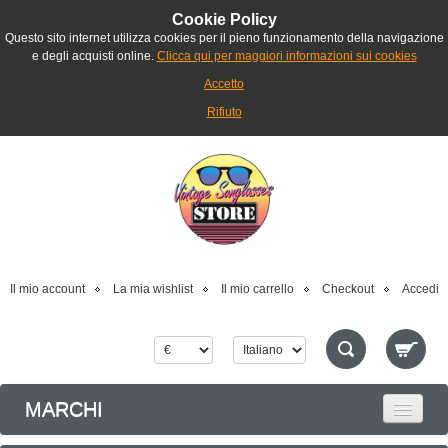
Cookie Policy
Questo sito internet utilizza cookies per il pieno funzionamento della navigazione
e degli acquisti online.
Clicca qui per maggiori informazioni sui cookies
Accetto
Rifiuto
Il mio account
La mia wishlist
Il mio carrello
Checkout
Accedi
MARCHI