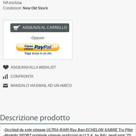
IVA esclusa
Condizioni:
New Old Stock
AGGIUNGI AL CARRELLO
-Oppure-
AGGIUNGI ALLA WISHLIST
CONFRONTA
MANDALO VIA EMAIL AD UN AMICO
Descrizione prodotto
-
Occhiali da sole vintage ULTRA-RARI Ray Ban
ECHELON SABRE
Tru Pilot
-
Modello SPORT originale vintage realizzato in U.S.A. by B&L negli anni '70