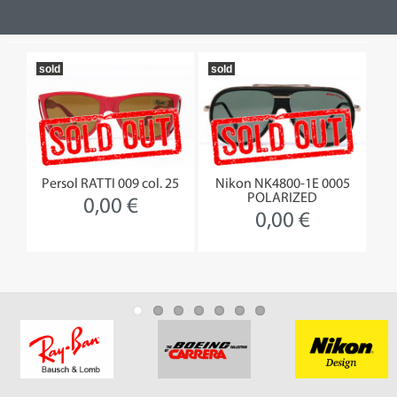
sold
sold
so
12-
Persol RATTI 009 col. 25
Nikon NK4800-1E 0005
Gi
POLARIZED
0,00 €
0,00 €