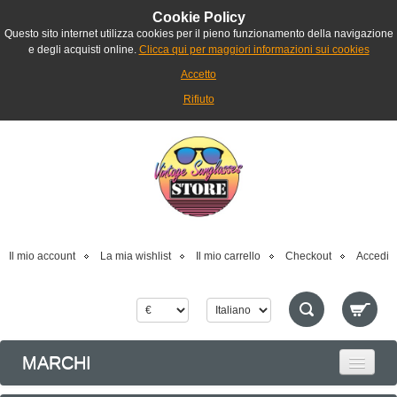
Cookie Policy
Questo sito internet utilizza cookies per il pieno funzionamento della navigazione
e degli acquisti online.
Clicca qui per maggiori informazioni sui cookies
Accetto
Rifiuto
Il mio account
La mia wishlist
Il mio carrello
Checkout
Accedi
MARCHI