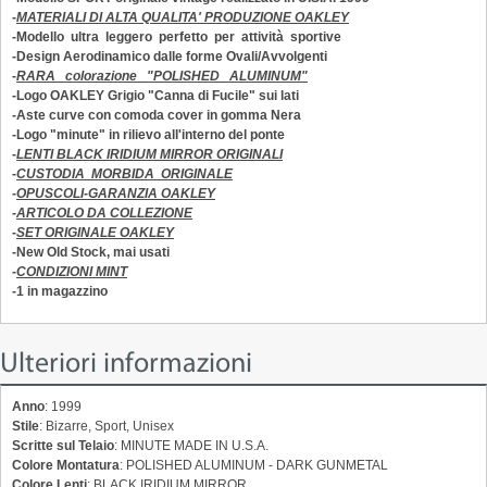
-
MATERIALI DI ALTA QUALITA' PRODUZIONE OAKLEY
-Modello ultra leggero perfetto per attività sportive
-Design Aerodinamico dalle forme Ovali/Avvolgenti
-
RARA colorazione "
POLISHED ALUMINUM
"
-Logo OAKLEY Grigio "Canna di Fucile" sui lati
-Aste curve con comoda cover in gomma Nera
-Logo "minute" in rilievo all'interno del ponte
-
LENTI BLACK IRIDIUM MIRROR ORIGINALI
-
CUSTODIA MORBIDA ORIGINALE
-
OPUSCOLI-GARANZIA OAKLEY
-
ARTICOLO DA COLLEZIONE
-
SET ORIGINALE OAKLEY
-New Old Stock, mai usati
-
CONDIZIONI MINT
-1 in magazzino
Ulteriori informazioni
Anno
: 1999
Stile
: Bizarre, Sport, Unisex
Scritte sul Telaio
: MINUTE MADE IN U.S.A.
Colore Montatura
: POLISHED ALUMINUM - DARK GUNMETAL
Colore Lenti
: BLACK IRIDIUM MIRROR