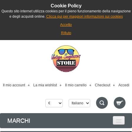
Cookie Policy
Questo sito internet utilizza cookies per il pieno funzionamento della navigazione
e degli acquisti online.
Clicca qui per maggiori informazioni sui cookies
Accetto
Rifiuto
Il mio account
La mia wishlist
Il mio carrello
Checkout
Accedi
MARCHI