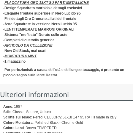
-
PLACCATURA ORO 18KT SU PARTI METALLICHE
-Design Squadrato morbido e dettagli esclusivi
-Elegante frontale superiore in Nero Lucido 95
-Fini dettagli Oro Cromato ai lati del frontale
-Aste Squadrate in versione Nero Lucido 95
-
LENTI TEMPERATE MARRONI ORIGINALI
-Sistema "meflecto" Dorato sulle aste
-Completi di custodia generica
-
ARTICOLO DA COLLEZIONE
-New Old Stock, mai usati
-
MONTATURA MINT
-1 magazzino
-Per perfezionisti: a causa dell'età e del lungo stoccaggio, è presente un
piccolo segno sulla lente Destra
Ulteriori informazioni
Anno
: 1987
Stile
: Classic, Square, Unisex
Scritte sul Telaio
: Persol CELLOR/2 51-18 147 95 RATTI made in Italy
Colore Montatura
: Polished Black - Chrome Gold
Colore Lenti
: Brown TEMPERED