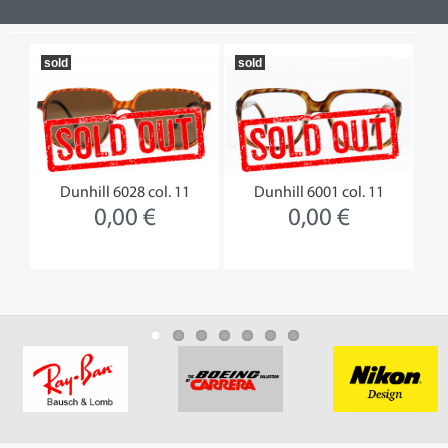
sold
sold
19
102
Dunhill 6028 col. 11
Dunhill 6001 col. 11
Dun
0,00 €
0,00 €