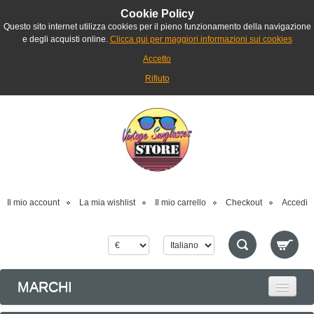
Cookie Policy
Questo sito internet utilizza cookies per il pieno funzionamento della navigazione
e degli acquisti online.
Clicca qui per maggiori informazioni sui cookies
Accetto
Rifiuto
Il mio account
La mia wishlist
Il mio carrello
Checkout
Accedi
MARCHI